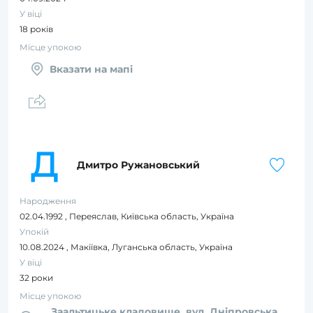
У віці
18 років
Місце упокою
Вказати на мапі
Д
Дмитро Ружановський
Народження
02.04.1992
,
Переяслав, Київська область, Україна
Упокій
10.08.2024
,
Макіївка, Луганська область, Україна
У віці
32 роки
Місце упокою
Заальтицьке кладовище, вул. Дніпровська,