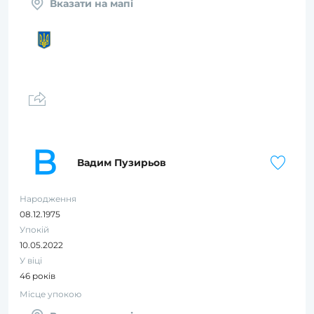
Вказати на мапі
В
Вадим Пузирьов
Народження
08.12.1975
Упокій
10.05.2022
У віці
46 років
Місце упокою