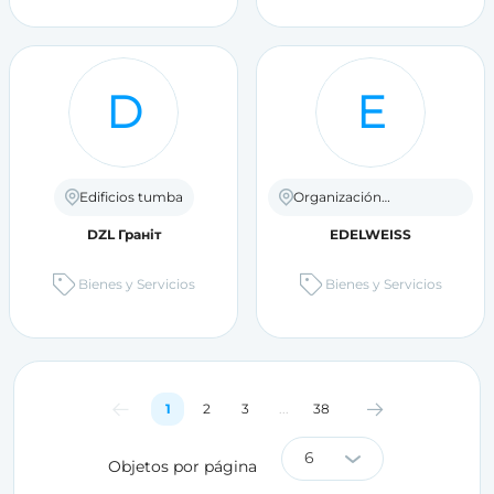
D
E
Edificios tumba
Organización
conmemorativa
DZL Граніт
EDELWEISS
Bienes y Servicios
Bienes y Servicios
1
2
3
...
38
6
Objetos por página